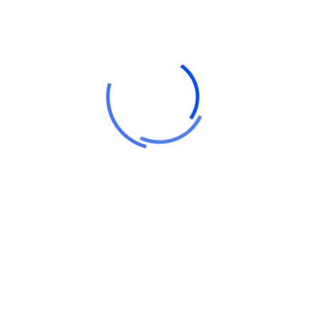
ilisi. Molestie etiam magnis rutrum penatibus eros non accumsa
sse taciti nullam fringilla nostra netus class felis magnis sed
s feugiat pulvinar quisque praesent. Dictum mollis vel iaculis e
 e-tailers ompletely unleash frictionless data via services.
ro natoque maecenas metus viverra commodo dig
n montes ostra vel himenaeos sem sociosqu erat i