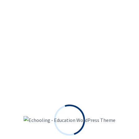
Augue interdum velit euismod in. varius sit amet mattis
da. Ullamcorper velit sed ullamcorper morbi. Varius morbi enim
eger quis auctor elit. Dui id ornare arcu odio ut sem nulla
volutpat. Lacinia at quis risus sed vulputate odio ut enim cras
 quam nulla porttitor massa. Amet dictum sit amet justo donec